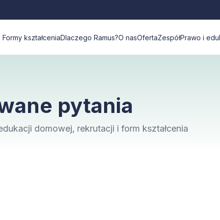
Formy kształcenia
Dlaczego Ramus?
O nas
Oferta
Zespół
Prawo i edu
awane pytania
ukacji domowej, rekrutacji i form kształcenia