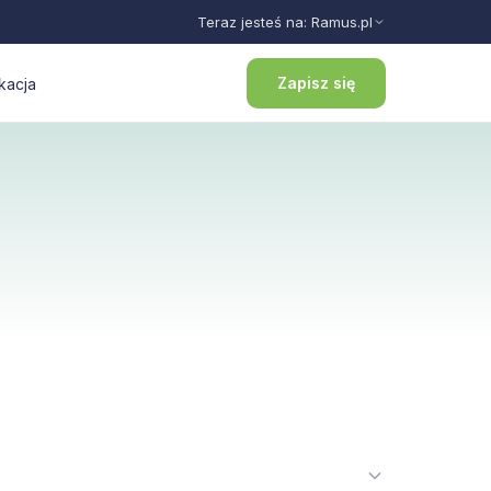
Teraz jesteś na: Ramus.pl
Zapisz się
kacja