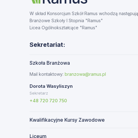
W skład Konsorcjum Szkół Ramus wchodzą następują
Branżowe Szkoły I Stopnia "Ramus"
Licea Ogólnokształcące "Ramus"
Sekretariat:
Szkoła Branżowa
Mail kontaktowy:
branzowa@ramus.pl
Dorota Wasyliszyn
Sekretarz
+48 720 720 750
Kwalifikacyjne Kursy Zawodowe
Email:
kkz@ramus.pl
Liceum