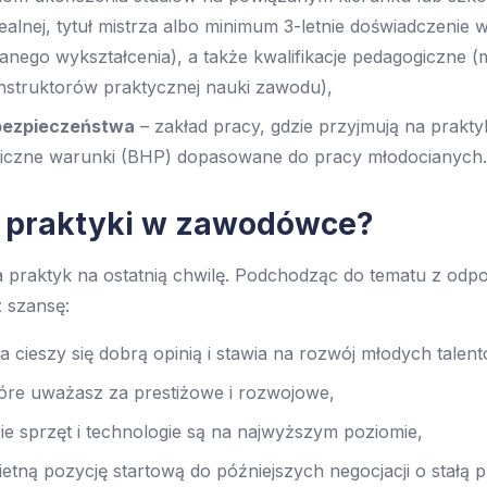
ealnej, tytuł mistrza albo minimum 3-letnie doświadczenie
anego wykształcenia), a także kwalifikacje pedagogiczne (
instruktorów praktycznej nauki zawodu),
bezpieczeństwa
– zakład pracy, gdzie przyjmują na prakt
eniczne warunki (BHP) dopasowane do pracy młodocianych.
ć praktyki w zawodówce?
a praktyk na ostatnią chwilę. Podchodząc do tematu z odp
 szansę:
ra cieszy się dobrą opinią i stawia na rozwój młodych talen
tóre uważasz za prestiżowe i rozwojowe,
zie sprzęt i technologie są na najwyższym poziomie,
etną pozycję startową do późniejszych negocjacji o stałą 