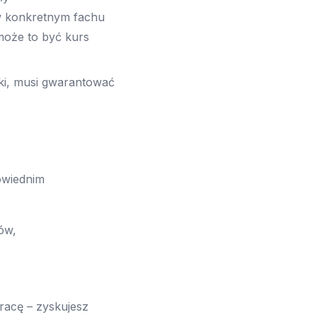
 w konkretnym fachu
może to być kurs
yki, musi gwarantować
owiednim
tów,
pracę – zyskujesz